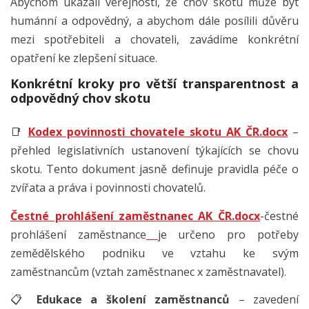
Abychom ukázali veřejnosti, že chov skotu může být
humánní a odpovědný, a abychom dále posílili důvěru
mezi spotřebiteli a chovateli, zavádíme konkrétní
opatření ke zlepšení situace.
Konkrétní kroky pro větší transparentnost a
odpovědný chov skotu
📑
Kodex povinnosti chovatele skotu_AK ČR.docx
–
přehled legislativních ustanovení týkajících se chovu
skotu. Tento dokument jasně definuje pravidla péče o
zvířata a práva i povinnosti chovatelů.
Čestné prohlášení_zaměstnanec_AK ČR.docx
-čestné
prohlášení zaměstnance
je určeno pro potřeby
zemědělského podniku ve vztahu ke svým
zaměstnancům (vztah zaměstnanec x zaměstnavatel).
📋
Edukace a školení zaměstnanců
– zavedení