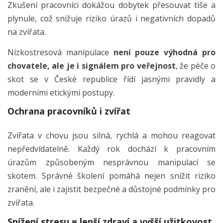
Zkušení pracovníci dokážou dobytek přesouvat tiše a
plynule, což snižuje riziko úrazů i negativních dopadů
na zvířata.
Nízkostresová manipulace
není pouze výhodná pro
chovatele, ale je i signálem pro veřejnost
, že péče o
skot se v České republice řídí jasnými pravidly a
moderními etickými postupy.
Ochrana pracovníků i zvířat
Zvířata v chovu jsou silná, rychlá a mohou reagovat
nepředvídatelně. Každý rok dochází k pracovním
úrazům způsobeným nesprávnou manipulací se
skotem. Správné školení pomáhá nejen snížit riziko
zranění, ale i zajistit bezpečné a důstojné podmínky pro
zvířata.
Snížení stresu = lepší zdraví a vyšší užitkovost