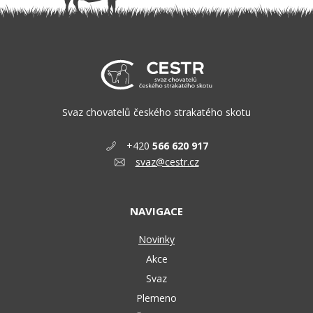
Svaz chovatelů českého strakatého skotu
+420
566 620 917
svaz@cestr.cz
NAVIGACE
Novinky
Akce
Svaz
Plemeno