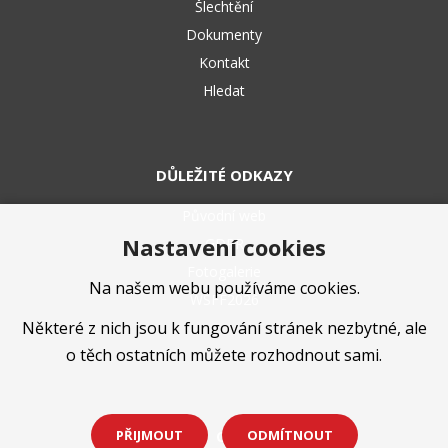
Šlechtění
Dokumenty
Kontakt
Hledat
DŮLEŽITÉ ODKAZY
Původní web
Nastavení cookies
GDPR
Fotogalerie
Na našem webu používáme cookies.
WSFF2026
Některé z nich jsou k fungování stránek nezbytné, ale
o těch ostatních můžete rozhodnout sami.
PŘIJMOUT
ODMÍTNOUT
Cs