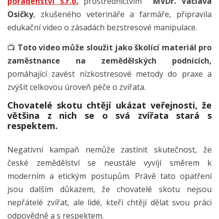
poradenství s.r.o.
prostřednictvím
MVDr. Václava
Osičky
, zkušeného veterináře a farmáře, připravila
edukační video o zásadách bezstresové manipulace.
📺
Toto video může sloužit jako školící materiál pro
zaměstnance na zemědělských podnicích,
pomáhající zavést nízkostresové metody do praxe a
zvýšit celkovou úroveň péče o zvířata.
Chovatelé skotu chtějí ukázat veřejnosti, že
většina z nich se o svá zvířata stará s
respektem.
Negativní kampaň nemůže zastínit skutečnost, že
české zemědělství se neustále vyvíjí směrem k
moderním a etickým postupům. Právě tato opatření
jsou dalším důkazem, že chovatelé skotu nejsou
nepřátelé zvířat, ale lidé, kteří chtějí dělat svou práci
odpovědně a s respektem.