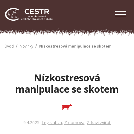
/
/
Úvod
Novinky
Nízkostresová manipulace se skotem
Nízkostresová
manipulace se skotem
9.4.2025
Legislativa
,
Z domova
,
Zdraví zvířat