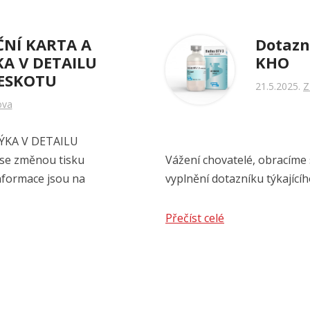
NÍ KARTA A
Dotazn
A V DETAILU
KHO
 ESKOTU
21.5.2025
Z
ova
ÝKA V DETAILU
 se změnou tisku
Vážení chovatelé, obracíme
informace jsou na
vyplnění dotazníku týkajícího
Přečíst celé