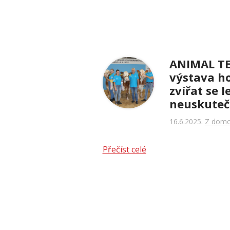
ANIMAL TE
výstava h
zvířat se l
neuskuteč
16.6.2025
Z dom
Přečíst celé