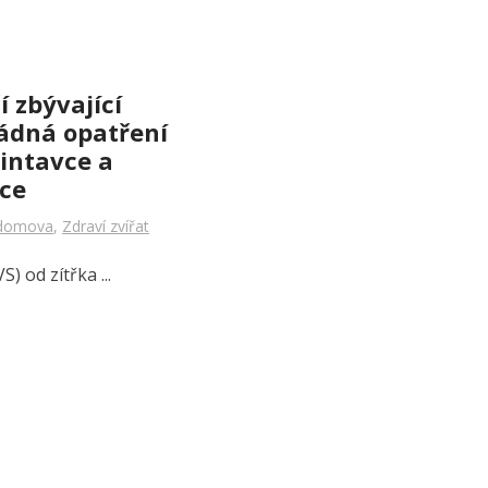
í zbývající
dná opatření
lintavce a
ce
domova
,
Zdraví zvířat
) od zítřka ...