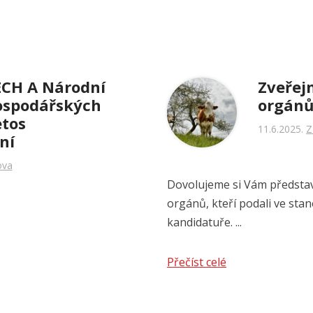
CH A Národní
Zveřej
ospodářských
orgánů
etos
11.6.2025
Z
ní
ova
Dovolujeme si Vám představ
orgánů, kteří podali ve stan
kandidatuře. ...
Přečíst celé