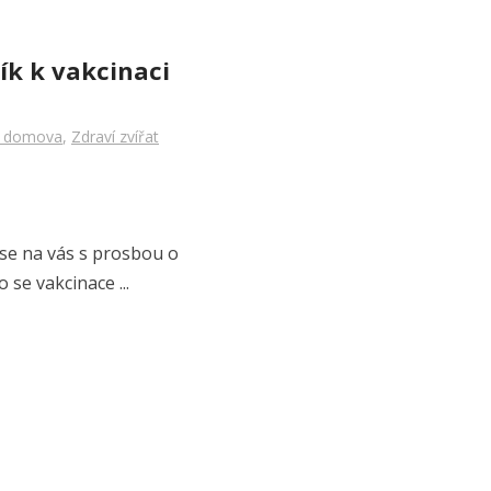
ík k vakcinaci
 domova
,
Zdraví zvířat
 se na vás s prosbou o
 se vakcinace ...