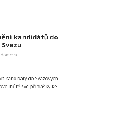
nění kandidátů do
 Svazu
 domova
it kandidáty do Svazových
ové lhůtě své přihlášky ke