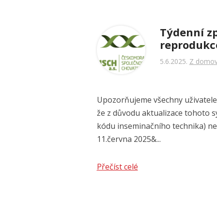
Týdenní z
reprodukc
5.6.2025
Z domo
Upozorňujeme všechny uživatele
že z důvodu aktualizace tohoto s
kódu inseminačního technika) n
11.června 2025&...
Přečíst celé