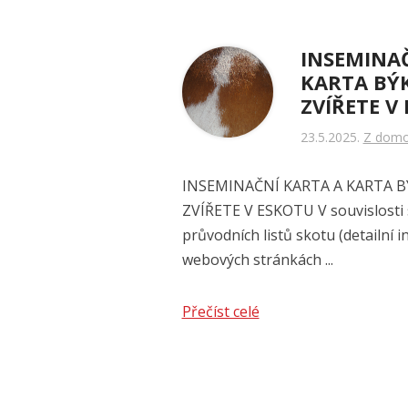
INSEMINAČ
KARTA BÝK
ZVÍŘETE V
23.5.2025
Z dom
INSEMINAČNÍ KARTA A KARTA B
ZVÍŘETE V ESKOTU V souvislosti
průvodních listů skotu (detailní 
webových stránkách ...
Přečíst celé