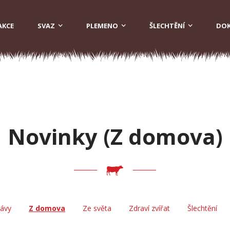
AKCE
SVAZ
PLEMENO
ŠLECHTĚNÍ
DO
Novinky (Z domova)
rávy
Z domova
Ze světa
Zdraví zvířat
Šlechtění