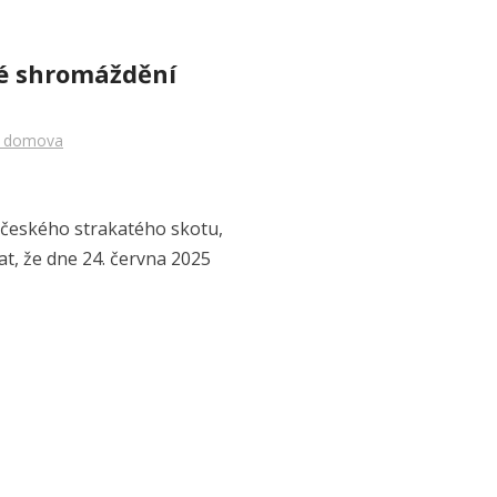
é shromáždění
 domova
i českého strakatého skotu,
t, že dne 24. června 2025