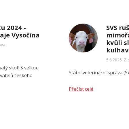
u 2024 -
SVS ruš
aje Vysočina
mimořá
kvůli s
ova
kulhav
5.6.2025
Z 
atý skot! S velkou
Státní veterinární správa (SVS
ovatelů českého
Přečíst celé