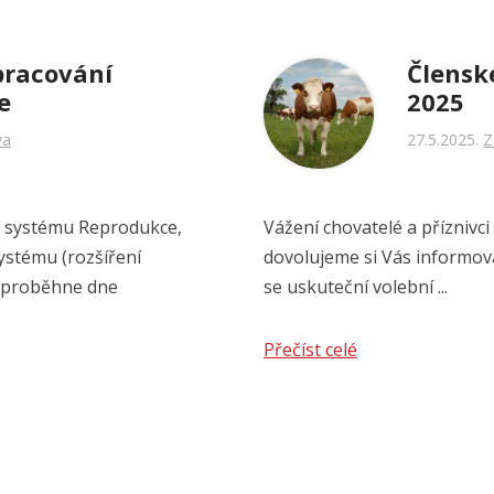
pracování
Člensk
e
2025
va
27.5.2025
Z
 systému Reprodukce,
Vážení chovatelé a příznivc
ystému (rozšíření
dovolujeme si Vás informova
eproběhne dne
se uskuteční volební ...
Přečíst celé